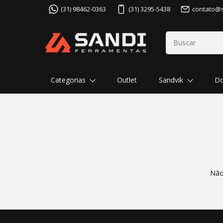
(31) 98462-0363
(31) 3295-5438
contato@
Categorias
Outlet
Sandvik
Do
Não 