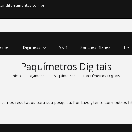
sandiferramentas.com.br
rmer
Digimess
V&B
Sanches Blanes
Trei
Paquímetros Digitais
Início
Digimess
Paquímetros
Paquímetros Digitais
temos resultados para sua pesquisa. Por favor, tente com outros fil