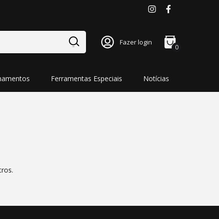
Fazer login
0
namentos
Ferramentas Especiais
Notícias
tros.